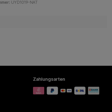
mmer:
UYD1019-NAT
Zahlungsarten