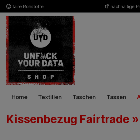
faire Rohstoffe
nachhaltige P
Home
Textilien
Taschen
Tassen
A
Kissenbezug Fairtrade 