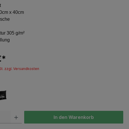
t
0cm x 40cm
sche
ur 305 g/m²
llung
€*
St. zzgl. Versandkosten
In den Warenkorb