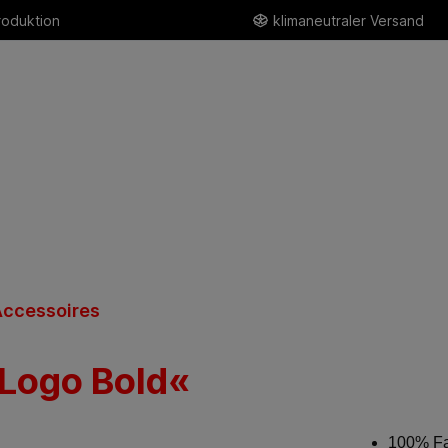
roduktion
klimaneutraler Versand
ccessoires
»Logo Bold«
100% Fai